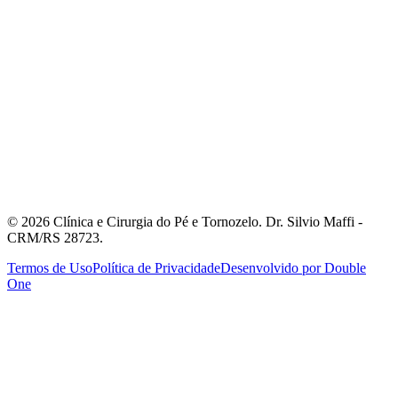
Floresta
Rua Ramiro Barcelos, 630 - Sala 506
Porto Alegre, RS
Atendimento com Hora Marcada
©
2026
Clínica e Cirurgia do Pé e Tornozelo. Dr. Silvio Maffi -
CRM/RS 28723.
Termos de Uso
Política de Privacidade
Desenvolvido por Double
One