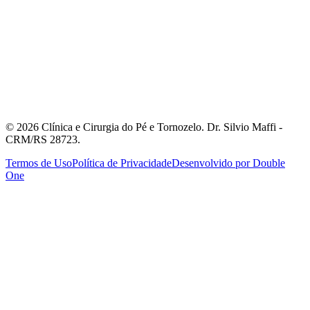
Floresta
Rua Ramiro Barcelos, 630 - Sala 506
Porto Alegre, RS
Atendimento com Hora Marcada
©
2026
Clínica e Cirurgia do Pé e Tornozelo. Dr. Silvio Maffi -
CRM/RS 28723.
Termos de Uso
Política de Privacidade
Desenvolvido por Double
One