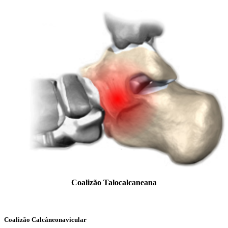
Coalizão Talocalcaneana
Coalizão Calcâneonavicular